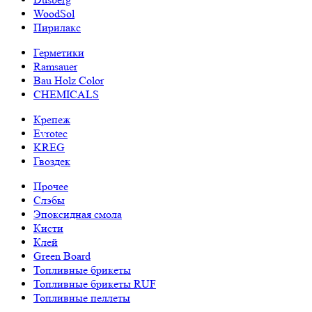
WoodSol
Пирилакс
Герметики
Ramsauer
Bau Holz Color
CHEMICALS
Крепеж
Evrotec
KREG
Гвоздек
Прочее
Слэбы
Эпоксидная смола
Кисти
Клей
Green Board
Топливные брикеты
Топливные брикеты RUF
Топливные пеллеты