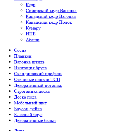
Кедр
Сибирский кедр Вагонка
Канадский кедр Вагонка
Канадский кедр Полок
Кумару
ИПЕ
Абаши
Сосна
Планкен
Вагонка штиль
Имитация бруса
Скандинавкий профиль
Стеновые панели ТСП
Декоративный погонаж
Строганная доска
Доска пола
Мебельный щит
Брусок, рейка
Клееный брус
Декоративные балки
Липа