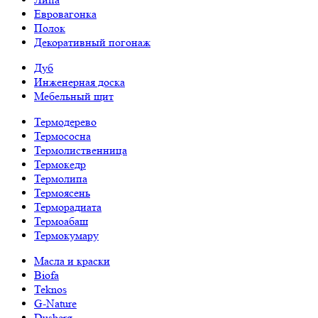
Евровагонка
Полок
Декоративный погонаж
Дуб
Инженерная доска
Мебельный щит
Термодерево
Термососна
Термолиственница
Термокедр
Термолипа
Термоясень
Терморадиата
Термоабаш
Термокумару
Масла и краски
Biofa
Teknos
G-Nature
Dusberg