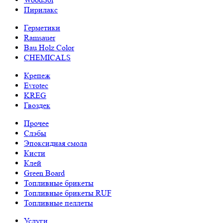
Пирилакс
Герметики
Ramsauer
Bau Holz Color
CHEMICALS
Крепеж
Evrotec
KREG
Гвоздек
Прочее
Слэбы
Эпоксидная смола
Кисти
Клей
Green Board
Топливные брикеты
Топливные брикеты RUF
Топливные пеллеты
Услуги