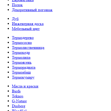
Полок
Декоративный погонаж
Дуб
Инженерная доска
Мебельный щит
Термодерево
Термососна
Термолиственница
Термокедр
Термолипа
Термоясень
Терморадиата
Термоабаш
Термокумару
Масла и краски
Biofa
Teknos
G-Nature
Dusberg
WoodSol