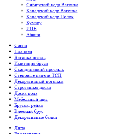
Сибирский кедр Вагонка
Канадский кедр Вагонка
Канадский кедр Полок
Кумару
ИПЕ
Абаши
Сосна
Планкен
Вагонка штиль
Имитация бруса
Скандинавкий профиль
Стеновые панели ТСП
Декоративный погонаж
Строганная доска
Доска пола
Мебельный щит
Брусок, рейка
Клееный брус
Декоративные балки
Липа
Евровагонка