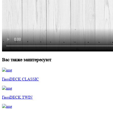
Вас также заинтересуют
ГвозDECK CLASSIC
ГвозDECK TWIN