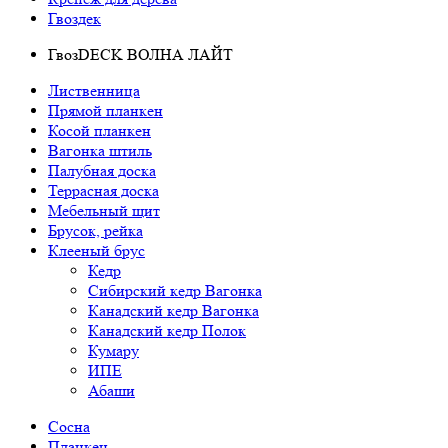
Гвоздек
ГвозDECK ВОЛНА ЛАЙТ
Лиственница
Прямой планкен
Косой планкен
Вагонка штиль
Палубная доска
Террасная доска
Мебельный щит
Брусок, рейка
Клееный брус
Кедр
Сибирский кедр Вагонка
Канадский кедр Вагонка
Канадский кедр Полок
Кумару
ИПЕ
Абаши
Сосна
Планкен