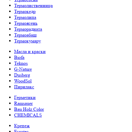
Термолиственница
Термокедр
Термолипа
Термоясень
Терморадиата
Термоабаш
Термокумару
Масла и краски
Biofa
Teknos
G-Nature
Dusberg
WoodSol
Пирилакс
Герметики
Ramsauer
Bau Holz Color
CHEMICALS
Крепеж
Evrotec