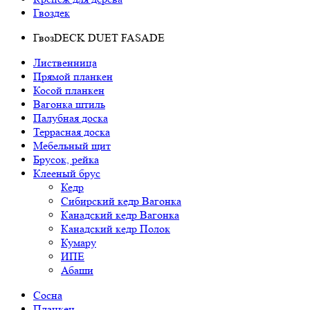
Гвоздек
ГвозDECK DUET FASADE
Лиственница
Прямой планкен
Косой планкен
Вагонка штиль
Палубная доска
Террасная доска
Мебельный щит
Брусок, рейка
Клееный брус
Кедр
Сибирский кедр Вагонка
Канадский кедр Вагонка
Канадский кедр Полок
Кумару
ИПЕ
Абаши
Сосна
Планкен