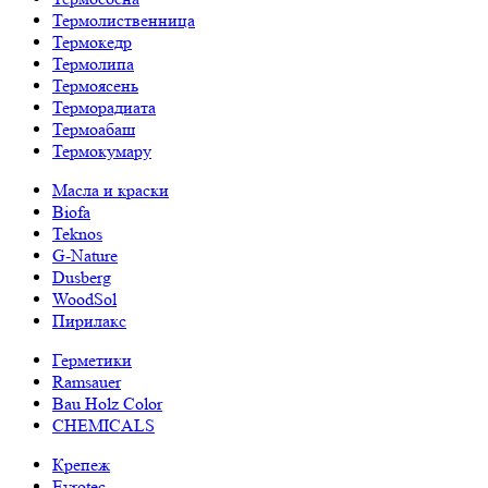
Термолиственница
Термокедр
Термолипа
Термоясень
Терморадиата
Термоабаш
Термокумару
Масла и краски
Biofa
Teknos
G-Nature
Dusberg
WoodSol
Пирилакс
Герметики
Ramsauer
Bau Holz Color
CHEMICALS
Крепеж
Evrotec