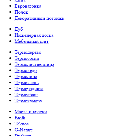
Евровагонка
Полок
Декоративный погонаж
Дуб
Инженерная доска
Мебельный щит
Термодерево
Термососна
Термолиственница
Термокедр
Термолипа
Термоясень
Терморадиата
Термоабаш
Термокумару
Масла и краски
Biofa
Teknos
G-Nature
Dusberg