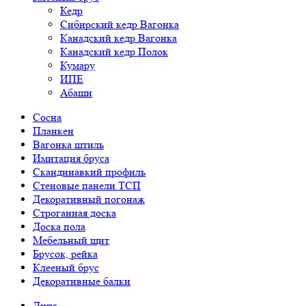
Кедр
Сибирский кедр Вагонка
Канадский кедр Вагонка
Канадский кедр Полок
Кумару
ИПЕ
Абаши
Сосна
Планкен
Вагонка штиль
Имитация бруса
Скандинавкий профиль
Стеновые панели ТСП
Декоративный погонаж
Строганная доска
Доска пола
Мебельный щит
Брусок, рейка
Клееный брус
Декоративные балки
Липа