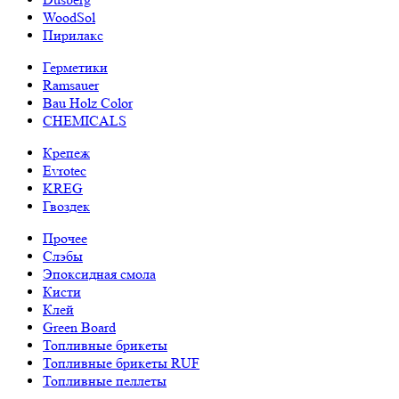
WoodSol
Пирилакс
Герметики
Ramsauer
Bau Holz Color
CHEMICALS
Крепеж
Evrotec
KREG
Гвоздек
Прочее
Слэбы
Эпоксидная смола
Кисти
Клей
Green Board
Топливные брикеты
Топливные брикеты RUF
Топливные пеллеты