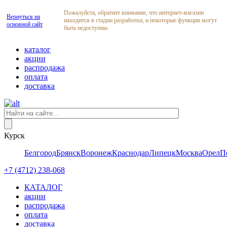
Пожалуйста, обратите внимание, что интернет-магазин
Вернуться на
находится в стадии разработки, и некоторые функции могут
основной сайт
быть недоступны.
каталог
акции
распродажа
оплата
доставка
Курск
Белгород
Брянск
Воронеж
Краснодар
Липецк
Москва
Орел
П
+7 (4712) 238-068
КАТАЛОГ
акции
распродажа
оплата
доставка