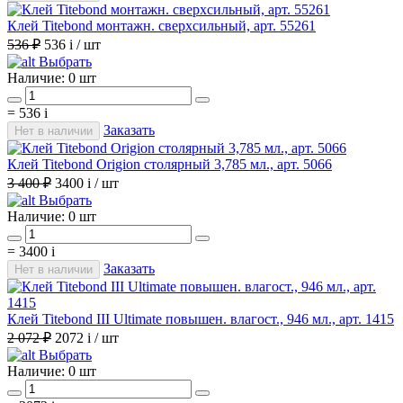
Клей Titebond монтажн. сверхсильный, арт. 55261
536 ₽
536
i
/ шт
Выбрать
Наличие:
0 шт
=
536
i
Заказать
Нет в наличии
Клей Titebond Origion столярный 3,785 мл., арт. 5066
3 400 ₽
3400
i
/ шт
Выбрать
Наличие:
0 шт
=
3400
i
Заказать
Нет в наличии
Клей Titebond III Ultimate повышен. влагост., 946 мл., арт. 1415
2 072 ₽
2072
i
/ шт
Выбрать
Наличие:
0 шт