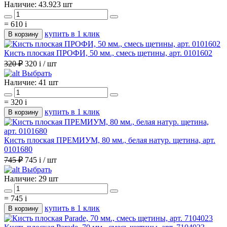
Наличие:
43.923 шт
=
610
i
купить в 1 клик
В корзину
Кисть плоская ПРОФИ, 50 мм., смесь щетины, арт. 0101602
320 ₽
320
i
/ шт
Выбрать
Наличие:
41 шт
=
320
i
купить в 1 клик
В корзину
Кисть плоская ПРЕМИУМ, 80 мм., белая натур. щетина, арт.
0101680
745 ₽
745
i
/ шт
Выбрать
Наличие:
29 шт
=
745
i
купить в 1 клик
В корзину