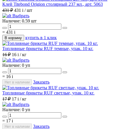
Клей Titebond Origion столярный 237 мл., арт. 5063
431 ₽
431
i
/ шт
Выбрать
Наличие:
0.59 шт
=
431
i
купить в 1 клик
В корзину
Топливные брикеты RUF темные, упак. 10 кг.
16 ₽
16
i
/ кг
Выбрать
Наличие:
0 уп
=
16
i
Заказать
Нет в наличии
Топливные брикеты RUF светлые, упак. 10 кг.
17 ₽
17
i
/ кг
Выбрать
Наличие:
0 уп
=
17
i
Заказать
Нет в наличии