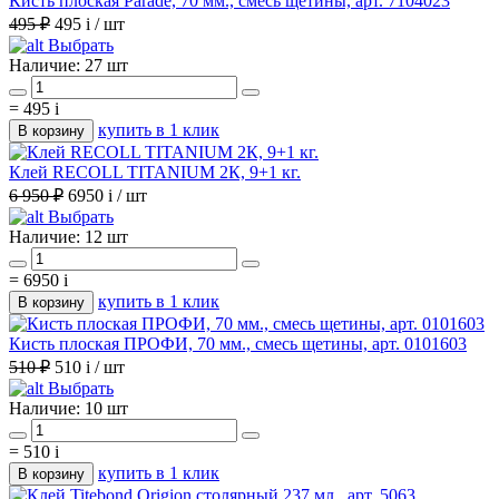
Кисть плоская Parade, 70 мм., смесь щетины, арт. 7104023
495 ₽
495
i
/ шт
Выбрать
Наличие:
27 шт
=
495
i
купить в 1 клик
В корзину
Клей RECOLL TITANIUM 2К, 9+1 кг.
6 950 ₽
6950
i
/ шт
Выбрать
Наличие:
12 шт
=
6950
i
купить в 1 клик
В корзину
Кисть плоская ПРОФИ, 70 мм., смесь щетины, арт. 0101603
510 ₽
510
i
/ шт
Выбрать
Наличие:
10 шт
=
510
i
купить в 1 клик
В корзину