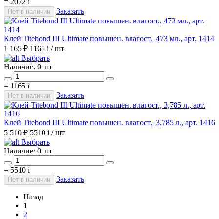
=
2072
i
Заказать
Нет в наличии
Клей Titebond III Ultimate повышен. влагост., 473 мл., арт. 1414
1 165 ₽
1165
i
/ шт
Выбрать
Наличие:
0 шт
=
1165
i
Заказать
Нет в наличии
Клей Titebond III Ultimate повышен. влагост., 3,785 л., арт. 1416
5 510 ₽
5510
i
/ шт
Выбрать
Наличие:
0 шт
=
5510
i
Заказать
Нет в наличии
Назад
1
2