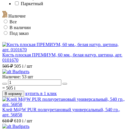
Паркетный
Наличие
Все
В наличии
Под заказ
Кисть плоская ПРЕМИУМ, 60 мм., белая натур. щетина, арт.
0101670
505 ₽
505
i
/ шт
Выбрать
Наличие:
53 шт
=
505
i
купить в 1 клик
В корзину
Клей M@W PUR полиуретановый универсальный, 540 гр.,
арт. 56858
610 ₽
610
i
/ шт
Выбрать