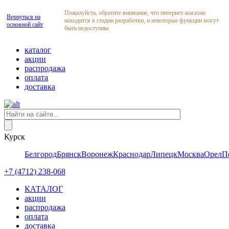
Пожалуйста, обратите внимание, что интернет-магазин
Вернуться на
находится в стадии разработки, и некоторые функции могут
основной сайт
быть недоступны.
каталог
акции
распродажа
оплата
доставка
Курск
Белгород
Брянск
Воронеж
Краснодар
Липецк
Москва
Орел
П
+7 (4712) 238-068
КАТАЛОГ
акции
распродажа
оплата
доставка