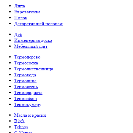
Липа
Евровагонка
Полок
Декоративный погонаж
Дуб
Инженерная доска
Мебельный щит
Термодерево
Термососна
Термолиственница
Термокедр
Термолипа
Термоясень
Терморадиата
Термоабаш
Термокумару
Масла и краски
Biofa
Teknos
G-Nature