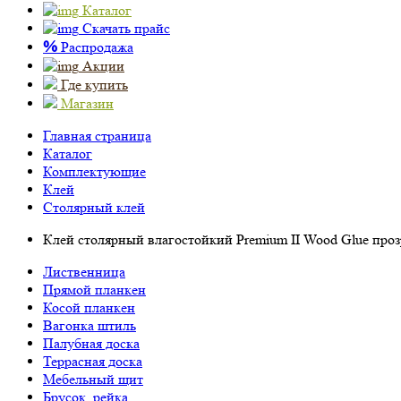
Каталог
Скачать прайс
%
Распродажа
Акции
Где купить
Магазин
Главная страница
Каталог
Комплектующие
Клей
Столярный клей
Клей столярный влагостойкий Premium II Wood Glue про
Лиственница
Прямой планкен
Косой планкен
Вагонка штиль
Палубная доска
Террасная доска
Мебельный щит
Брусок, рейка