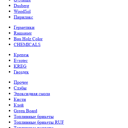
Dusberg
WoodSol
Пирилакс
Герметики
Ramsauer
Bau Holz Color
CHEMICALS
Крепеж
Evrotec
KREG
Гвоздек
Прочее
Слэбы
Эпоксидная смола
Кисти
Клей
Green Board
Топливные брикеты
Топливные брикеты RUF
Топливные пеллеты