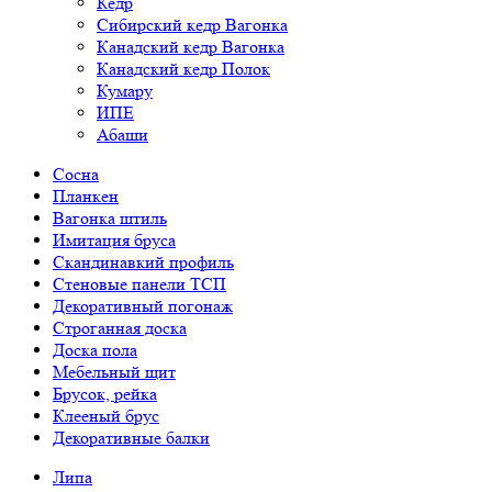
Кедр
Сибирский кедр Вагонка
Канадский кедр Вагонка
Канадский кедр Полок
Кумару
ИПЕ
Абаши
Сосна
Планкен
Вагонка штиль
Имитация бруса
Скандинавкий профиль
Стеновые панели ТСП
Декоративный погонаж
Строганная доска
Доска пола
Мебельный щит
Брусок, рейка
Клееный брус
Декоративные балки
Липа