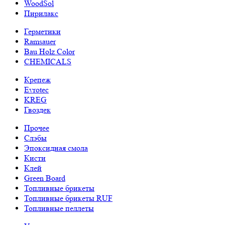
WoodSol
Пирилакс
Герметики
Ramsauer
Bau Holz Color
CHEMICALS
Крепеж
Evrotec
KREG
Гвоздек
Прочее
Слэбы
Эпоксидная смола
Кисти
Клей
Green Board
Топливные брикеты
Топливные брикеты RUF
Топливные пеллеты