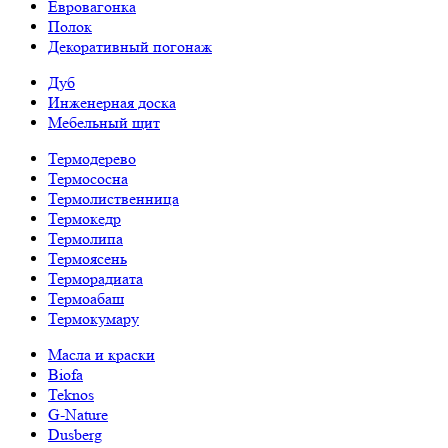
Евровагонка
Полок
Декоративный погонаж
Дуб
Инженерная доска
Мебельный щит
Термодерево
Термососна
Термолиственница
Термокедр
Термолипа
Термоясень
Терморадиата
Термоабаш
Термокумару
Масла и краски
Biofa
Teknos
G-Nature
Dusberg