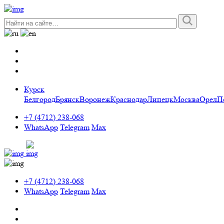
Курск
Белгород
Брянск
Воронеж
Краснодар
Липецк
Москва
Орел
П
+7 (4712) 238-068
WhatsApp
Telegram
Max
+7 (4712) 238-068
WhatsApp
Telegram
Max