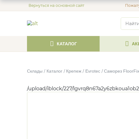
Вернуться на основной сайт
Пожалу
КАТАЛОГ
АК
Склады
Каталог
Крепеж
Evrotec
Саморез FloorFix
/upload/iblock/227/lgvrq8n67a2y6zbkoua1ob2